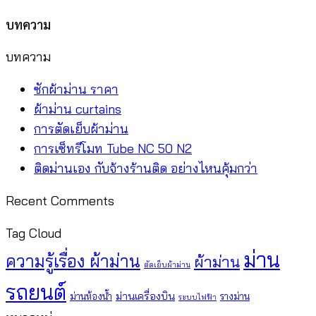
บทความ
บทความ
ไม่มี
ซักผ้าม่าน ราคา
ความ
ไม่มี
ผ้าม่าน curtains
เห็น
ความ
ไม่มี
การตัดเย็บผ้าม่าน
บน
เห็น
ความ
ไม่มี
การเซ็ทรีโมท Tube NC 50 N2
ซัก
บน
เห็น
ความ
ไม่มี
ติดม่านเอง กับจ้างร้านติด อย่างไหนคุ้มกว่า
ผ้า
ผ้า
บน
เห็น
ความ
Recent Comments
ม่าน
ม่าน
การ
บน
เห็น
ราคา
curtains
ตัด
การ
บน
Tag Cloud
เย็บ
เซ็
ติด
ม่าน
ความรู้เรื่อง ผ้าม่าน
ผ้าม่าน
ผ้า
ทรี
ม่าน
ตัดเย็บผ้าม่าน
ม่าน
โมท
เอง
รถยนต์
ม่านเครื่องบิน
ม่านห้องน้ำ
รางม่าน
ระบบไฟฟ้า
Tube
กับ