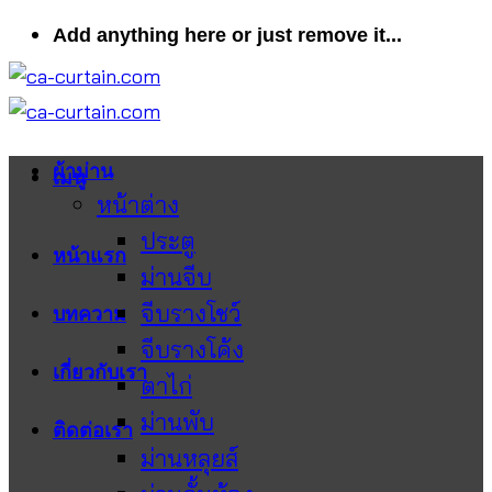
ข้าม
Add anything here or just remove it...
ไป
ยัง
เนื้อหา
ผ้าม่าน
เมนู
หน้าต่าง
ประตู
หน้าแรก
ม่านจีบ
จีบรางโชว์
บทความ
จีบรางโค้ง
เกี่ยวกับเรา
ตาไก่
ม่านพับ
ติดต่อเรา
ม่านหลุยส์