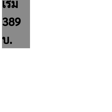
เริ่ม
389
บ.