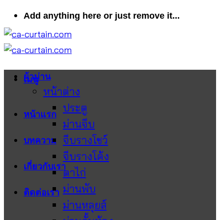
ข้าม
Add anything here or just remove it...
ไป
ยัง
เนื้อหา
ผ้าม่าน
เมนู
หน้าต่าง
ประตู
หน้าแรก
ม่านจีบ
จีบรางโชว์
บทความ
จีบรางโค้ง
เกี่ยวกับเรา
ตาไก่
ม่านพับ
ติดต่อเรา
ม่านหลุยส์