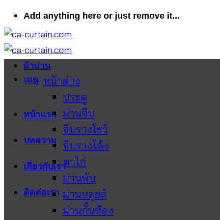
ข้าม
Add anything here or just remove it...
ไป
ยัง
เนื้อหา
ผ้าม่าน
หน้าต่าง
เมนู
ประตู
ม่านจีบ
หน้าแรก
จีบรางโชว์
บทความ
จีบรางโค้ง
ตาไก่
เกี่ยวกับเรา
ม่านพับ
ติดต่อเรา
ม่านหลุยส์
ม่านกั้นห้อง