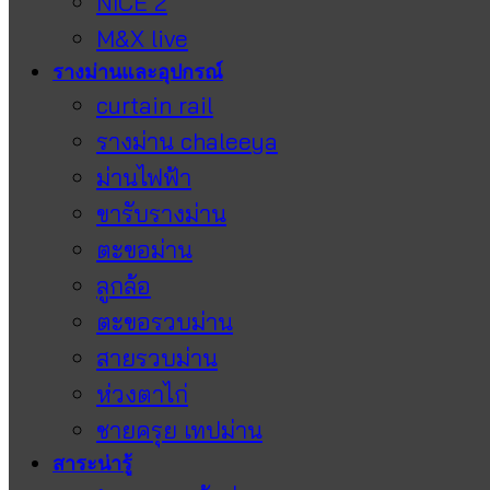
NICE 2
M&X live
รางม่านและอุปกรณ์
curtain rail
รางม่าน chaleeya
ม่านไฟฟ้า
ขารับรางม่าน
ตะขอม่าน
ลูกล้อ
ตะขอรวบม่าน
สายรวบม่าน
ห่วงตาไก่
ชายครุย เทปม่าน
สาระน่ารู้