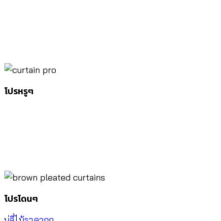
โปรหรูๆ
โปรโดนๆ
มู่ลี่ไม้ราคาถูก