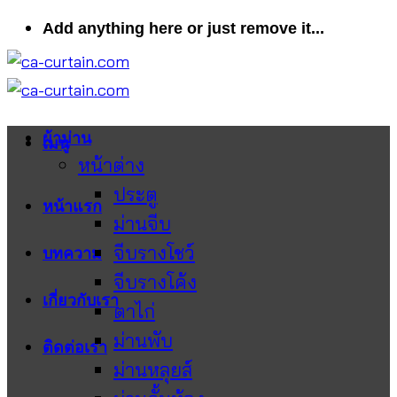
ข้าม
Add anything here or just remove it...
ไป
ยัง
เนื้อหา
ผ้าม่าน
เมนู
หน้าต่าง
ประตู
หน้าแรก
ม่านจีบ
จีบรางโชว์
บทความ
จีบรางโค้ง
เกี่ยวกับเรา
ตาไก่
ม่านพับ
ติดต่อเรา
ม่านหลุยส์