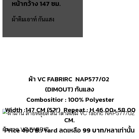
หน้ากว้าง 147 ซม.
ผ้าดิมเอาท์ กันแสง
ผ้า VC FABRIRC NAP577/02
(DIMOUT) กันแสง
Combositior : 100% Polyester
Width :147 CM (57”) Repeat : H 46.00× 58.00
CM.
Price 490 B./Yard ลดเหลือ
99 บาท
/หลาเท่านั้น
ผ้าจาก VC FABRIC