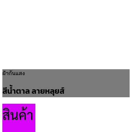
ผ้ากันแสง
สีน้ำตาล ลายหลุยส์
สินค้า