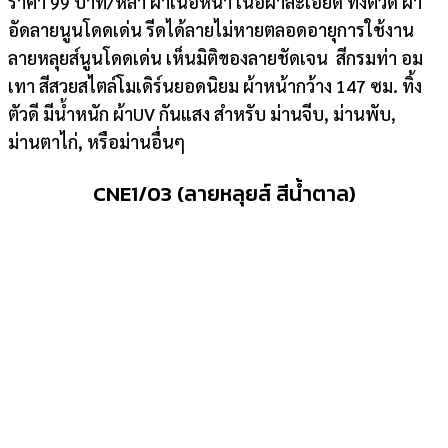
ราคา 99 บาท/หลา ผ้าเนื้อหนา เนื้อผ้าละเอียด ทิ้งตัวดี ผ้า
อัดลายนูนโดดเด่น รีดได้ลายไม่หายตลอดอายุการใช้งาน
ลายหลุยส์นูนโดดเด่น เห็นมิติของลายชัดเจน สีกรมท่า อม
เทา สีสวยสไตล์โมเดิร์นยอดนิยม ผ้าหน้ากว้าง 147 ซม. ทิ้ง
ตัวดี มีน้ำหนัก ผ้าUV กันแสง สำหรับ ม่านจีบ, ม่านพับ,
ม่านตาไก่, หรือม่านอื่นๆ
CNE1/03 (ลายหลุยส์ สีน้ำตาล)