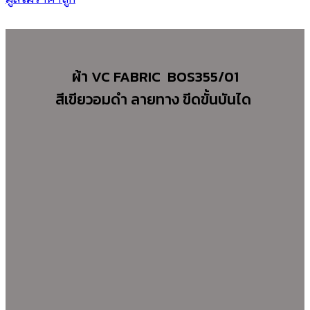
ผ้า VC FABRIC BOS355/01
สีเขียวอมดำ ลายทาง ขีดขั้นบันได