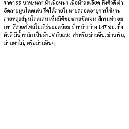
ราคา 99 บาท/หลา ผ้าเนื้อหนา เนื้อผ้าละเอียด ทิ้งตัวดี ผ้า
อัดลายนูนโดดเด่น รีดได้ลายไม่หายตลอดอายุการใช้งาน
ลายหลุยส์นูนโดดเด่น เห็นมิติของลายชัดเจน สีกรมท่า อม
เทา สีสวยสไตล์โมเดิร์นยอดนิยม ผ้าหน้ากว้าง 147 ซม. ทิ้ง
ตัวดี มีน้ำหนัก เป็นผ้าUV กันแสง สำหรับ ม่านจีบ, ม่านพับ,
ม่านตาไก่, หรือม่านอื่นๆ