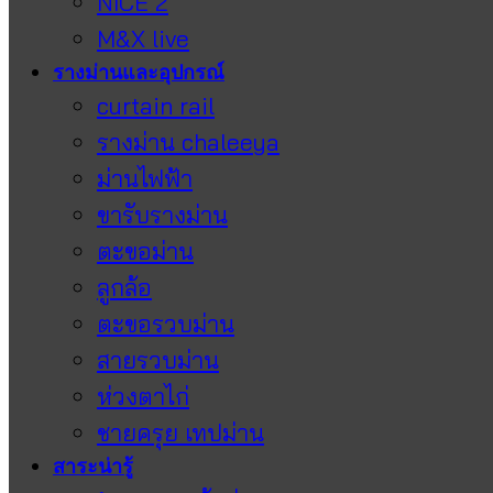
NICE 2
M&X live
รางม่านและอุปกรณ์
curtain rail
รางม่าน chaleeya
ม่านไฟฟ้า
ขารับรางม่าน
ตะขอม่าน
ลูกล้อ
ตะขอรวบม่าน
สายรวบม่าน
ห่วงตาไก่
ชายครุย เทปม่าน
สาระน่ารู้