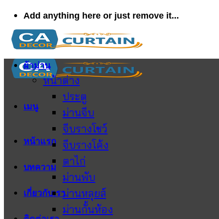
ข้าม
Add anything here or just remove it...
ไป
ยัง
เนื้อหา
ผ้าม่าน
หน้าต่าง
ประตู
เมนู
ม่านจีบ
จีบรางโชว์
หน้าแรก
จีบรางโค้ง
ตาไก่
บทความ
ม่านพับ
ม่านหลุยส์
เกี่ยวกับเรา
ม่านกั้นห้อง