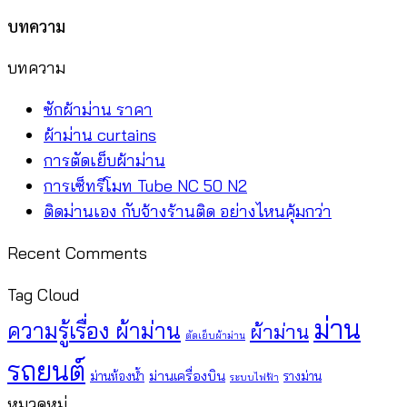
บทความ
บทความ
ไม่มี
ซักผ้าม่าน ราคา
ความ
ไม่มี
ผ้าม่าน curtains
เห็น
ความ
ไม่มี
การตัดเย็บผ้าม่าน
บน
เห็น
ความ
ไม่มี
การเซ็ทรีโมท Tube NC 50 N2
ซัก
บน
เห็น
ความ
ไม่มี
ติดม่านเอง กับจ้างร้านติด อย่างไหนคุ้มกว่า
ผ้า
ผ้า
บน
เห็น
ความ
Recent Comments
ม่าน
ม่าน
การ
บน
เห็น
ราคา
curtains
ตัด
การ
บน
Tag Cloud
เย็บ
เซ็
ติด
ม่าน
ความรู้เรื่อง ผ้าม่าน
ผ้าม่าน
ผ้า
ทรี
ม่าน
ตัดเย็บผ้าม่าน
ม่าน
โมท
เอง
รถยนต์
ม่านเครื่องบิน
ม่านห้องน้ำ
รางม่าน
ระบบไฟฟ้า
Tube
กับ
หมวดหมู่