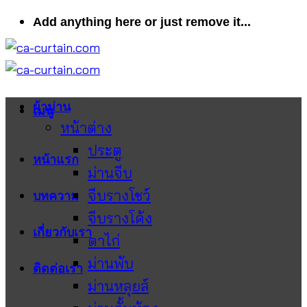
ข้าม
Add anything here or just remove it...
ไป
ยัง
เนื้อหา
ผ้าม่าน
เมนู
หน้าต่าง
ประตู
หน้าแรก
ม่านจีบ
จีบรางโชว์
บทความ
จีบรางโค้ง
เกี่ยวกับเรา
ตาไก่
ม่านพับ
ติดต่อเรา
ม่านหลุยส์