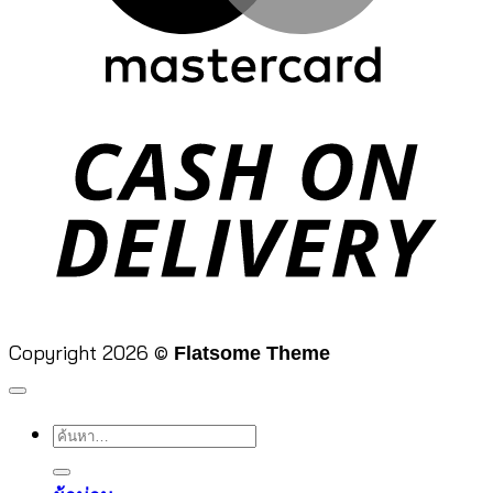
D
Copyright 2026 ©
Flatsome Theme
ค้นหา: