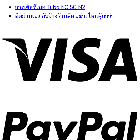
การเซ็ทรีโมท Tube NC 50 N2
ติดม่านเอง กับจ้างร้านติด อย่างไหนคุ้มกว่า
V