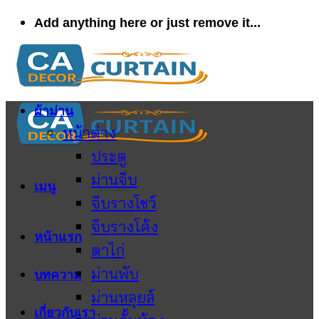
ข้าม
Add anything here or just remove it...
ไป
ยัง
เนื้อหา
ผ้าม่าน
หน้าต่าง
ประตู
ม่านจีบ
เมนู
จีบรางโชว์
จีบรางโค้ง
หน้าแรก
ตาไก่
ม่านพับ
บทความ
ม่านหลุยส์
เกี่ยวกับเรา