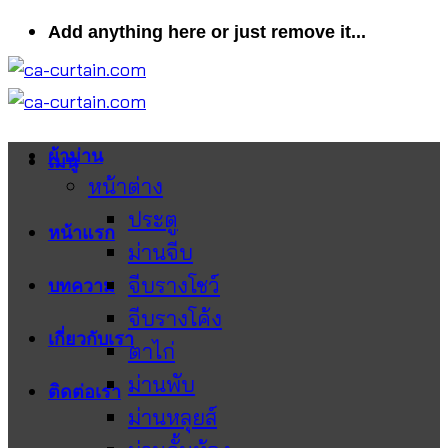
ข้าม
Add anything here or just remove it...
ไป
ยัง
เนื้อหา
ผ้าม่าน
เมนู
หน้าต่าง
ประตู
หน้าแรก
ม่านจีบ
จีบรางโชว์
บทความ
จีบรางโค้ง
เกี่ยวกับเรา
ตาไก่
ม่านพับ
ติดต่อเรา
ม่านหลุยส์