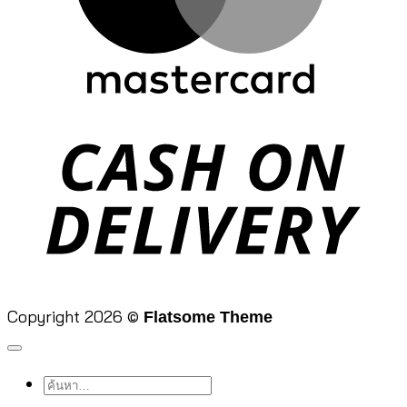
D
Copyright 2026 ©
Flatsome Theme
ค้นหา: