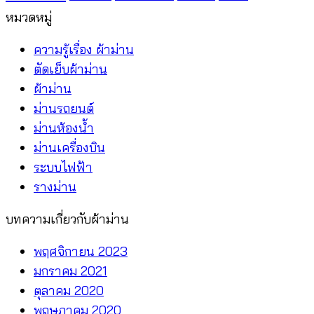
Tube
กับ
หมวดหมู่
NC
จ้าง
50
ร้าน
ความรู้เรื่อง ผ้าม่าน
N2
ติด
ตัดเย็บผ้าม่าน
อย่าง
ผ้าม่าน
ไหน
ม่านรถยนต์
คุ้ม
ม่านห้องน้ำ
กว่า
ม่านเครื่องบิน
ระบบไฟฟ้า
รางม่าน
บทความเกี่ยวกับผ้าม่าน
พฤศจิกายน 2023
มกราคม 2021
ตุลาคม 2020
พฤษภาคม 2020