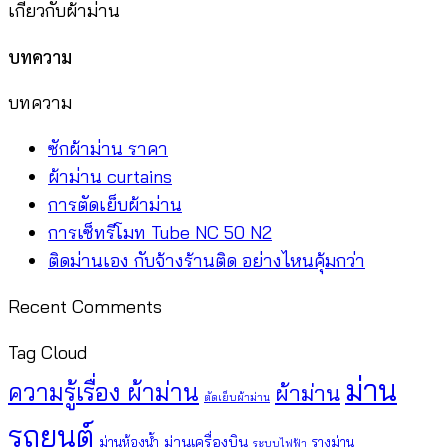
เกี่ยวกับผ้าม่าน
บทความ
บทความ
ไม่มี
ซักผ้าม่าน ราคา
ความ
ไม่มี
ผ้าม่าน curtains
เห็น
ความ
ไม่มี
การตัดเย็บผ้าม่าน
บน
เห็น
ความ
ไม่มี
การเซ็ทรีโมท Tube NC 50 N2
ซัก
บน
เห็น
ความ
ไม่มี
ติดม่านเอง กับจ้างร้านติด อย่างไหนคุ้มกว่า
ผ้า
ผ้า
บน
เห็น
ความ
Recent Comments
ม่าน
ม่าน
การ
บน
เห็น
ราคา
curtains
ตัด
การ
บน
Tag Cloud
เย็บ
เซ็
ติด
ม่าน
ความรู้เรื่อง ผ้าม่าน
ผ้าม่าน
ผ้า
ทรี
ม่าน
ตัดเย็บผ้าม่าน
ม่าน
โมท
เอง
รถยนต์
ม่านเครื่องบิน
ม่านห้องน้ำ
รางม่าน
ระบบไฟฟ้า