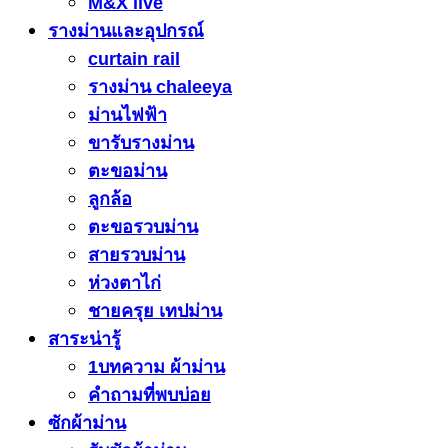
M&X live
รางม่านและอุปกรณ์
curtain rail
รางม่าน chaleeya
ม่านไฟฟ้า
ขารับรางม่าน
ตะขอม่าน
ลูกล้อ
ตะขอรวบม่าน
สายรวบม่าน
ห่วงตาไก่
ชายครุย เทปม่าน
สาระน่ารู้
1บทความ ผ้าม่าน
คำถามที่พบบ่อย
ซักผ้าม่าน