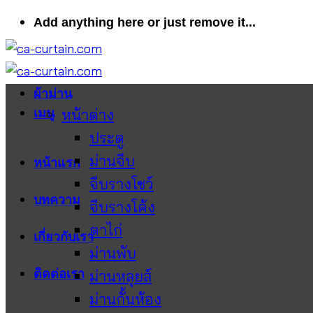
ข้าม
Add anything here or just remove it...
ไป
ยัง
เนื้อหา
ผ้าม่าน
หน้าต่าง
เมนู
ประตู
ม่านจีบ
หน้าแรก
จีบรางโชว์
บทความ
จีบรางโค้ง
ตาไก่
เกี่ยวกับเรา
ม่านพับ
ติดต่อเรา
ม่านหลุยส์
ม่านกั้นห้อง