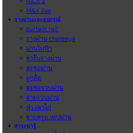
NICE 2
M&X live
รางม่านและอุปกรณ์
curtain rail
รางม่าน chaleeya
ม่านไฟฟ้า
ขารับรางม่าน
ตะขอม่าน
ลูกล้อ
ตะขอรวบม่าน
สายรวบม่าน
ห่วงตาไก่
ชายครุย เทปม่าน
สาระน่ารู้