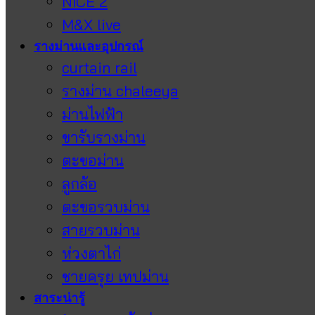
NICE 2
M&X live
รางม่านและอุปกรณ์
curtain rail
รางม่าน chaleeya
ม่านไฟฟ้า
ขารับรางม่าน
ตะขอม่าน
ลูกล้อ
ตะขอรวบม่าน
สายรวบม่าน
ห่วงตาไก่
ชายครุย เทปม่าน
สาระน่ารู้