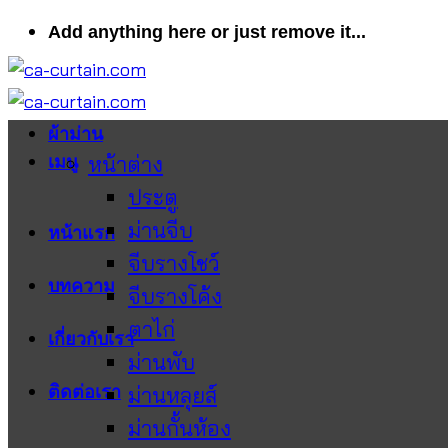
ข้าม
Add anything here or just remove it...
ไป
ยัง
เนื้อหา
ผ้าม่าน
หน้าต่าง
เมนู
ประตู
ม่านจีบ
หน้าแรก
จีบรางโชว์
บทความ
จีบรางโค้ง
ตาไก่
เกี่ยวกับเรา
ม่านพับ
ติดต่อเรา
ม่านหลุยส์
ม่านกั้นห้อง