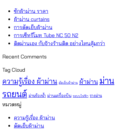
ไม่มี
ซักผ้าม่าน ราคา
ความ
ไม่มี
ผ้าม่าน curtains
เห็น
ความ
ไม่มี
การตัดเย็บผ้าม่าน
บน
เห็น
ความ
ไม่มี
การเซ็ทรีโมท Tube NC 50 N2
ซัก
บน
เห็น
ความ
ไม่มี
ติดม่านเอง กับจ้างร้านติด อย่างไหนคุ้มกว่า
ผ้า
ผ้า
บน
เห็น
ความ
Recent Comments
ม่าน
ม่าน
การ
บน
เห็น
ราคา
curtains
ตัด
การ
บน
Tag Cloud
เย็บ
เซ็
ติด
ม่าน
ความรู้เรื่อง ผ้าม่าน
ผ้าม่าน
ผ้า
ทรี
ม่าน
ตัดเย็บผ้าม่าน
ม่าน
โมท
เอง
รถยนต์
ม่านเครื่องบิน
ม่านห้องน้ำ
รางม่าน
ระบบไฟฟ้า
Tube
กับ
หมวดหมู่
NC
จ้าง
50
ร้าน
ความรู้เรื่อง ผ้าม่าน
N2
ติด
ตัดเย็บผ้าม่าน