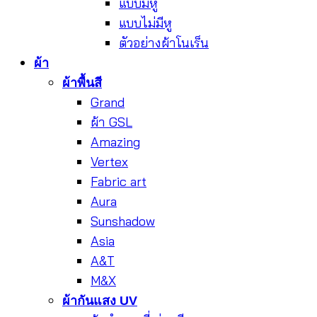
แบบมีหู
แบบไม่มีหู
ตัวอย่างผ้าโนเร็น
ผ้า
ผ้าพื้นสี
Grand
ผ้า GSL
Amazing
Vertex
Fabric art
Aura
Sunshadow
Asia
A&T
M&X
ผ้ากันแสง UV