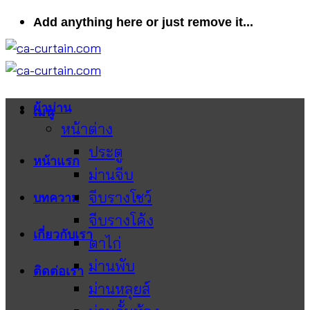
ข้าม
Add anything here or just remove it...
ไป
ยัง
เนื้อหา
ผ้าม่าน
เมนู
หน้าต่าง
ประตู
หน้าแรก
ม่านจีบ
จีบรางโชว์
บทความ
จีบรางโค้ง
เกี่ยวกับเรา
ตาไก่
ม่านพับ
ติดต่อเรา
ม่านหลุยส์