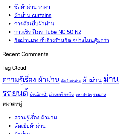
ไม่มี
ซักผ้าม่าน ราคา
ความ
ไม่มี
ผ้าม่าน curtains
เห็น
ความ
ไม่มี
การตัดเย็บผ้าม่าน
บน
เห็น
ความ
ไม่มี
การเซ็ทรีโมท Tube NC 50 N2
ซัก
บน
เห็น
ความ
ไม่มี
ติดม่านเอง กับจ้างร้านติด อย่างไหนคุ้มกว่า
ผ้า
ผ้า
บน
เห็น
ความ
Recent Comments
ม่าน
ม่าน
การ
บน
เห็น
ราคา
curtains
ตัด
การ
บน
Tag Cloud
เย็บ
เซ็
ติด
ม่าน
ความรู้เรื่อง ผ้าม่าน
ผ้าม่าน
ผ้า
ทรี
ม่าน
ตัดเย็บผ้าม่าน
ม่าน
โมท
เอง
รถยนต์
ม่านเครื่องบิน
ม่านห้องน้ำ
รางม่าน
ระบบไฟฟ้า
Tube
กับ
หมวดหมู่
NC
จ้าง
50
ร้าน
ความรู้เรื่อง ผ้าม่าน
N2
ติด
ตัดเย็บผ้าม่าน
อย่าง