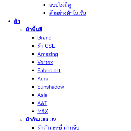
แบบไม่มีหู
ตัวอย่างผ้าโนเร็น
ผ้า
ผ้าพื้นสี
Grand
ผ้า GSL
Amazing
Vertex
Fabric art
Aura
Sunshadow
Asia
A&T
M&X
ผ้ากันแสง UV
ผ้ากำมะหยี่ ม่านจีบ