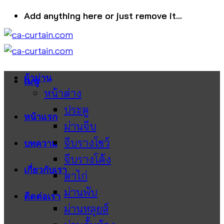
ข้าม
Add anything here or just remove it...
ไป
ยัง
เนื้อหา
ผ้าม่าน
เมนู
หน้าต่าง
ประตู
หน้าแรก
ม่านจีบ
จีบรางโชว์
บทความ
จีบรางโค้ง
เกี่ยวกับเรา
ตาไก่
ม่านพับ
ติดต่อเรา
ม่านหลุยส์