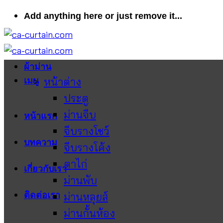
ข้าม
Add anything here or just remove it...
ไป
ยัง
เนื้อหา
ผ้าม่าน
หน้าต่าง
เมนู
ประตู
ม่านจีบ
หน้าแรก
จีบรางโชว์
บทความ
จีบรางโค้ง
ตาไก่
เกี่ยวกับเรา
ม่านพับ
ติดต่อเรา
ม่านหลุยส์
ม่านกั้นห้อง