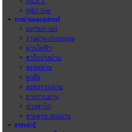
NICE 2
M&X live
รางม่านและอุปกรณ์
curtain rail
รางม่าน chaleeya
ม่านไฟฟ้า
ขารับรางม่าน
ตะขอม่าน
ลูกล้อ
ตะขอรวบม่าน
สายรวบม่าน
ห่วงตาไก่
ชายครุย เทปม่าน
สาระน่ารู้