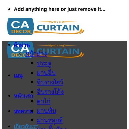
ข้าม
Add anything here or just remove it...
ไป
ยัง
เนื้อหา
ผ้าม่าน
หน้าต่าง
ประตู
ม่านจีบ
เมนู
จีบรางโชว์
จีบรางโค้ง
หน้าแรก
ตาไก่
ม่านพับ
บทความ
ม่านหลุยส์
เกี่ยวกับเรา