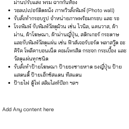
ม่านปรับแสง พรม ฉากกั้นห้อง
วอลเปเปอร์ติดผนัง ภาพวิวสั่งพิมพ์ (Photo wall)
รับสั่งทำกรอบรูป จำหน่ายภาพพร้อมกรอบ และ รอ
โรงพิมพ์ รับพิมพ์วัสดุม้วน เช่น ไวนิล, แคนวาส, ผ้า
ม่าน, ผ้าโฆษณา, ผ้าม่านญี่ปุ่น, สติกเกอร์ กระดาษ
และรับพิมพ์วัสดุแผ่น เช่น ฟิวส์เจอร์บอร์ด พลาสวู๊ด อะ
คิริค โพลีคาบอนเน็ต คอมโพรสิต กระจก กระเบื้อง และ
วัสดุแผ่นทุกชนิด
รับสั่งทำป้ายโฆษณา ป้ายธงชายหาด ธงญี่ปุ่น ป้าย
แสตนดิ้ ป้ายเอ็กซ์สแตน ทีสแตน
ป้ายไฟ ตู้ไฟ สลิมไลท์บ๊อก ฯลฯ
Add Any content here