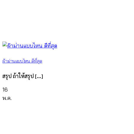
ผ้าม่านแบบไหน ดีที่สุด
สรุป ถ้าให้สรุป [...]
16
พ.ค.