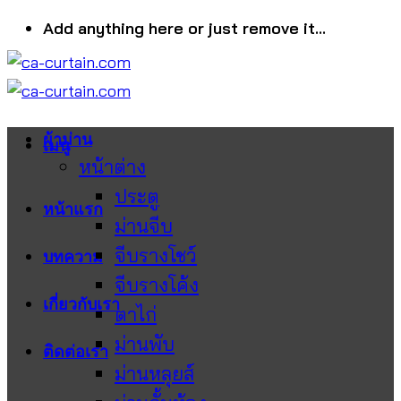
ข้าม
Add anything here or just remove it...
ไป
ยัง
เนื้อหา
ผ้าม่าน
เมนู
หน้าต่าง
ประตู
หน้าแรก
ม่านจีบ
จีบรางโชว์
บทความ
จีบรางโค้ง
เกี่ยวกับเรา
ตาไก่
ม่านพับ
ติดต่อเรา
ม่านหลุยส์