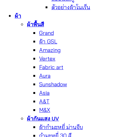
ตัวอย่างผ้าโนเร็น
ผ้า
ผ้าพื้นสี
Grand
ผ้า GSL
Amazing
Vertex
Fabric art
Aura
Sunshadow
Asia
A&T
M&X
ผ้ากันแสง UV
ผ้ากำมะหยี่ ม่านจีบ
กำมะหยี่ 30 สี