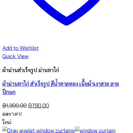
Add to Wishlist
Quick View
ผ้าม่านสำเร็จรูป ม่านตาไก่
ผ้าม่านตาไก่ สำเร็จรูป สีน้ำตาลทอง เนื้อผ้าเงาสวย ลาย
ปีกนก
Original
Current
฿
1,300.00
฿
790.00
price
price
ลดราคา!
was:
is:
ใหม่
฿1,300.00.
฿790.00.