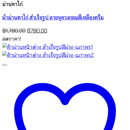
ม่านตาไก่
ผ้าม่านตาไก่ สำเร็จรูป ลายจุดวงกลมสีเหลืองครีม
Original
Current
฿
1,780.00
฿
780.00
price
price
ลดราคา!
was:
is:
฿1,780.00.
฿780.00.