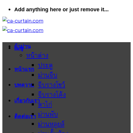
ข้าม
Add anything here or just remove it...
ไป
ยัง
เนื้อหา
ผ้าม่าน
เมนู
หน้าต่าง
ประตู
หน้าแรก
ม่านจีบ
จีบรางโชว์
บทความ
จีบรางโค้ง
เกี่ยวกับเรา
ตาไก่
ม่านพับ
ติดต่อเรา
ม่านหลุยส์