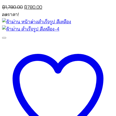
Original
Current
฿
1,780.00
฿
780.00
price
price
ลดราคา!
was:
is:
฿1,780.00.
฿780.00.