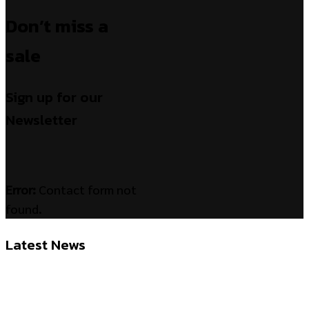
Don’t miss a
sale
Sign up for our
Newsletter
Error:
Contact form not
found.
Latest News