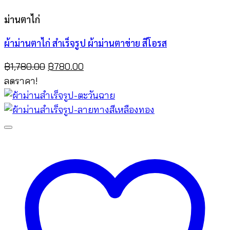
ม่านตาไก่
ผ้าม่านตาไก่ สำเร็จรูป ผ้าม่านตาข่าย สีโอรส
Original
Current
฿
1,780.00
฿
780.00
price
price
ลดราคา!
was:
is:
฿1,780.00.
฿780.00.