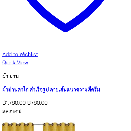
Add to Wishlist
Quick View
ผ้า ม่าน
ผ้าม่านตาไก่ สำเร็จรูป ลายเส้นแนวขวาง สีครีม
Original
Current
฿
1,780.00
฿
780.00
price
price
ลดราคา!
was:
is:
฿1,780.00.
฿780.00.