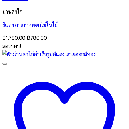
ม่านตาไก่
สีแดง ลายทางดอกไม้ใบไม้
Original
Current
฿
1,780.00
฿
780.00
price
price
ลดราคา!
was:
is:
฿1,780.00.
฿780.00.