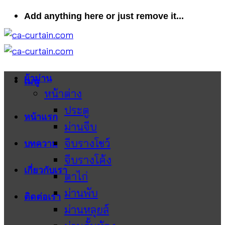
ข้าม
Add anything here or just remove it...
ไป
ยัง
เนื้อหา
ผ้าม่าน
เมนู
หน้าต่าง
ประตู
หน้าแรก
ม่านจีบ
จีบรางโชว์
บทความ
จีบรางโค้ง
เกี่ยวกับเรา
ตาไก่
ม่านพับ
ติดต่อเรา
ม่านหลุยส์