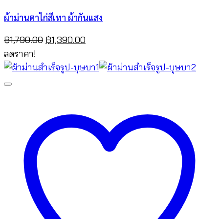
ผ้าม่านตาไก่สีเทา ผ้ากันแสง
Original
Current
฿
1,790.00
฿
1,390.00
price
price
ลดราคา!
was:
is:
฿1,790.00.
฿1,390.00.