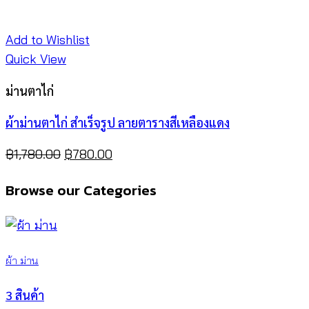
Add to Wishlist
Quick View
ม่านตาไก่
ผ้าม่านตาไก่ สำเร็จรูป ลายตารางสีเหลืองแดง
Original
Current
฿
1,780.00
฿
780.00
price
price
Browse our Categories
was:
is:
฿1,780.00.
฿780.00.
ผ้า ม่าน
3 สินค้า