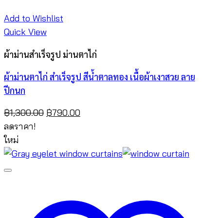
Add to Wishlist
Quick View
ผ้าม่านสำเร็จรูป ม่านตาไก่
ผ้าม่านตาไก่ สำเร็จรูป สีน้ำตาลทอง เนื้อผ้าเงาสวย ลาย
ปีกนก
Original
Current
฿
1,300.00
฿
790.00
price
price
ลดราคา!
was:
is:
ใหม่
฿1,300.00.
฿790.00.