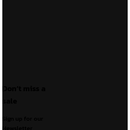
Don’t miss a
sale
Sign up for our
Newsletter