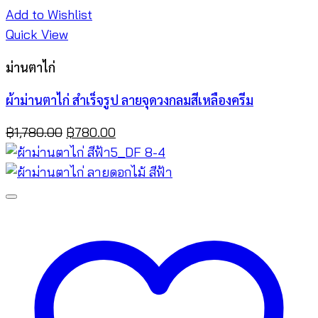
Add to Wishlist
Quick View
ม่านตาไก่
ผ้าม่านตาไก่ สำเร็จรูป ลายจุดวงกลมสีเหลืองครีม
Original
Current
฿
1,780.00
฿
780.00
price
price
was:
is:
฿1,780.00.
฿780.00.