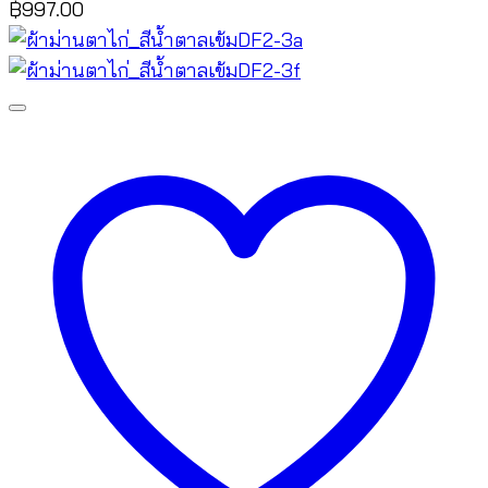
฿
997.00