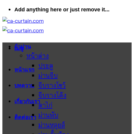
ข้าม
Add anything here or just remove it...
ไป
ยัง
เนื้อหา
ผ้าม่าน
เมนู
หน้าต่าง
ประตู
หน้าแรก
ม่านจีบ
จีบรางโชว์
บทความ
จีบรางโค้ง
เกี่ยวกับเรา
ตาไก่
ม่านพับ
ติดต่อเรา
ม่านหลุยส์