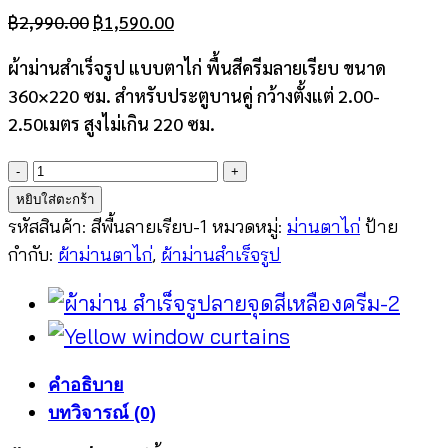
Original
Current
฿
2,990.00
฿
1,590.00
price
price
ผ้าม่านสำเร็จรูป แบบตาไก่ พื้นสีครีมลายเรียบ ขนาด
was:
is:
360×220 ซม. สำหรับประตูบานคู่ กว้างตั้งแต่ 2.00-
฿2,990.00.
฿1,590.00.
2.50เมตร สูงไม่เกิน 220 ซม.
จำนวน
ผ้า
หยิบใส่ตะกร้า
ม่าน
รหัสสินค้า:
สีพื้นลายเรียบ-1
หมวดหมู่:
ม่านตาไก่
ป้าย
สำเร็จรูป
กำกับ:
ผ้าม่านตาไก่
,
ผ้าม่านสำเร็จรูป
แบบ
ตาไก่
พื้น
สี
คำอธิบาย
ครีม
บทวิจารณ์ (0)
ลาย