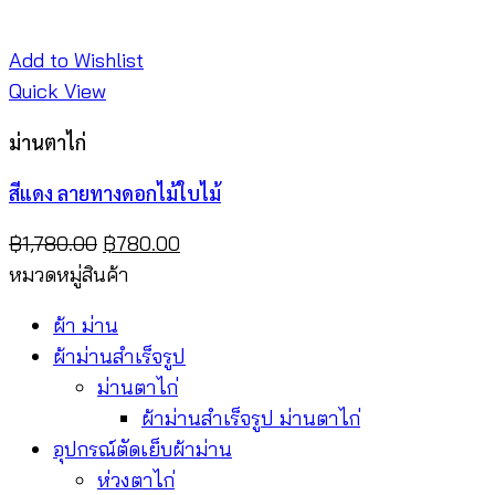
Add to Wishlist
Quick View
ม่านตาไก่
สีแดง ลายทางดอกไม้ใบไม้
Original
Current
฿
1,780.00
฿
780.00
price
price
หมวดหมู่สินค้า
was:
is:
ผ้า ม่าน
฿1,780.00.
฿780.00.
ผ้าม่านสำเร็จรูป
ม่านตาไก่
ผ้าม่านสำเร็จรูป ม่านตาไก่
อุปกรณ์ตัดเย็บผ้าม่าน
ห่วงตาไก่