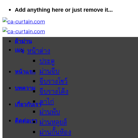
ข้าม
Add anything here or just remove it...
ไป
ยัง
เนื้อหา
ผ้าม่าน
หน้าต่าง
เมนู
ประตู
ม่านจีบ
หน้าแรก
จีบรางโชว์
บทความ
จีบรางโค้ง
ตาไก่
เกี่ยวกับเรา
ม่านพับ
ติดต่อเรา
ม่านหลุยส์
ม่านกั้นห้อง