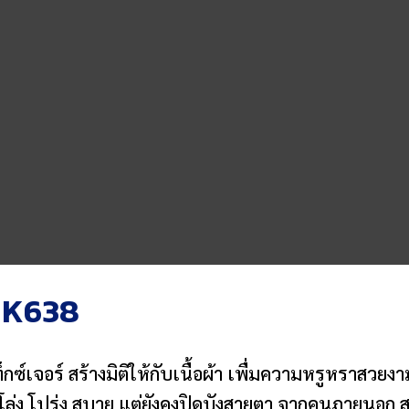
 UK638
็กซ์เจอร์ สร้างมิติให้กับเนื้อผ้า เพื่มความหรูหราสวยง
โล่ง โปร่ง สบาย แต่ยังคงปิดบังสายตา จากคนภายนอก สร