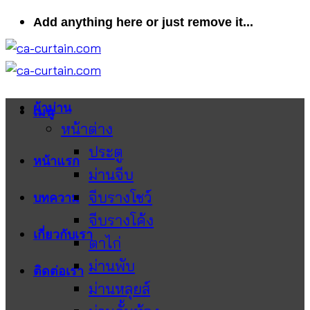
ข้าม
Add anything here or just remove it...
ไป
ยัง
เนื้อหา
ผ้าม่าน
เมนู
หน้าต่าง
ประตู
หน้าแรก
ม่านจีบ
จีบรางโชว์
บทความ
จีบรางโค้ง
เกี่ยวกับเรา
ตาไก่
ม่านพับ
ติดต่อเรา
ม่านหลุยส์