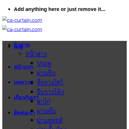
ข้าม
Add anything here or just remove it...
ไป
ยัง
เนื้อหา
ผ้าม่าน
เมนู
หน้าต่าง
ประตู
หน้าแรก
ม่านจีบ
จีบรางโชว์
บทความ
จีบรางโค้ง
เกี่ยวกับเรา
ตาไก่
ม่านพับ
ติดต่อเรา
ม่านหลุยส์