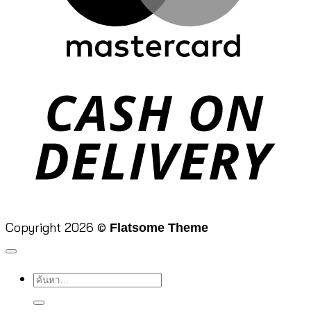
D
Copyright 2026 ©
Flatsome Theme
ค้นหา: