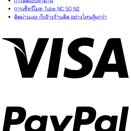
การตัดเย็บผ้าม่าน
การเซ็ทรีโมท Tube NC 50 N2
ติดม่านเอง กับจ้างร้านติด อย่างไหนคุ้มกว่า
V