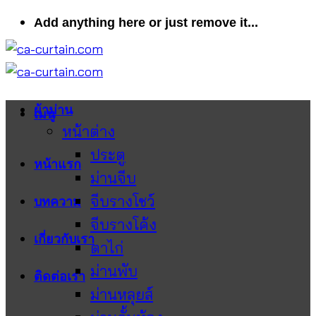
ข้าม
Add anything here or just remove it...
ไป
ยัง
เนื้อหา
ผ้าม่าน
เมนู
หน้าต่าง
ประตู
หน้าแรก
ม่านจีบ
จีบรางโชว์
บทความ
จีบรางโค้ง
เกี่ยวกับเรา
ตาไก่
ม่านพับ
ติดต่อเรา
ม่านหลุยส์