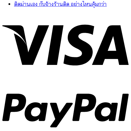
ติดม่านเอง กับจ้างร้านติด อย่างไหนคุ้มกว่า
V