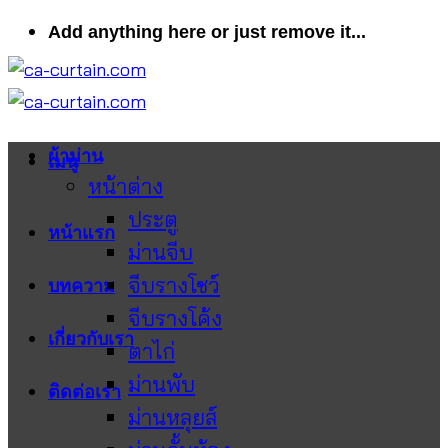
ข้าม
Add anything here or just remove it...
ไป
ยัง
เนื้อหา
ผ้าม่าน
เมนู
หน้าต่าง
ประตู
หน้าแรก
ม่านจีบ
จีบรางโชว์
บทความ
จีบรางโค้ง
เกี่ยวกับเรา
ตาไก่
ม่านพับ
ติดต่อเรา
ม่านหลุยส์