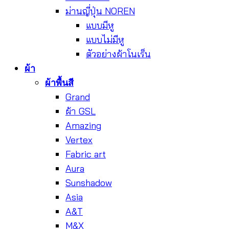
ม่านญี่ปุ่น NOREN
แบบมีหู
แบบไม่มีหู
ตัวอย่างผ้าโนเร็น
ผ้า
ผ้าพื้นสี
Grand
ผ้า GSL
Amazing
Vertex
Fabric art
Aura
Sunshadow
Asia
A&T
M&X