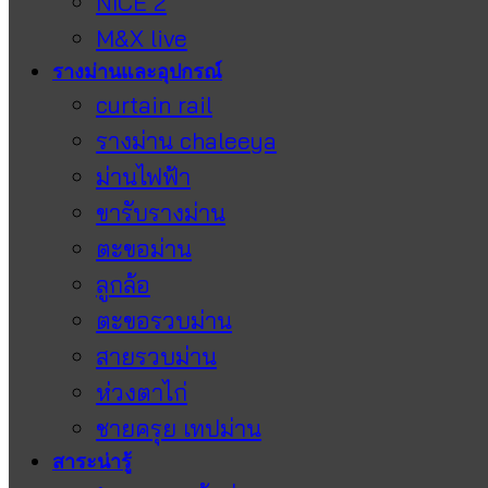
NICE 2
M&X live
รางม่านและอุปกรณ์
curtain rail
รางม่าน chaleeya
ม่านไฟฟ้า
ขารับรางม่าน
ตะขอม่าน
ลูกล้อ
ตะขอรวบม่าน
สายรวบม่าน
ห่วงตาไก่
ชายครุย เทปม่าน
สาระน่ารู้