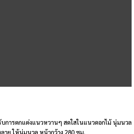
 สำหรับการตกแต่งแนวหวานๆ สดใสในแนวดอกไม้ นุ่มนวล
หลาย ให้นุ่มนวล หน้ากว้าง 280 ซม.