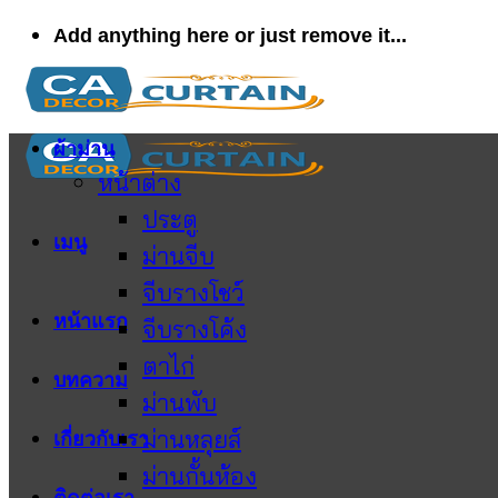
ข้าม
Add anything here or just remove it...
ไป
ยัง
เนื้อหา
ผ้าม่าน
หน้าต่าง
ประตู
เมนู
ม่านจีบ
จีบรางโชว์
หน้าแรก
จีบรางโค้ง
ตาไก่
บทความ
ม่านพับ
ม่านหลุยส์
เกี่ยวกับเรา
ม่านกั้นห้อง