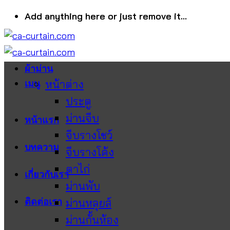
ข้าม
Add anything here or just remove it...
ไป
ยัง
เนื้อหา
ผ้าม่าน
เมนู
หน้าต่าง
ประตู
ม่านจีบ
หน้าแรก
จีบรางโชว์
บทความ
จีบรางโค้ง
ตาไก่
เกี่ยวกับเรา
ม่านพับ
ติดต่อเรา
ม่านหลุยส์
ม่านกั้นห้อง