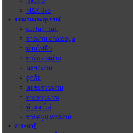
NICE 2
M&X live
รางม่านและอุปกรณ์
curtain rail
รางม่าน chaleeya
ม่านไฟฟ้า
ขารับรางม่าน
ตะขอม่าน
ลูกล้อ
ตะขอรวบม่าน
สายรวบม่าน
ห่วงตาไก่
ชายครุย เทปม่าน
สาระน่ารู้