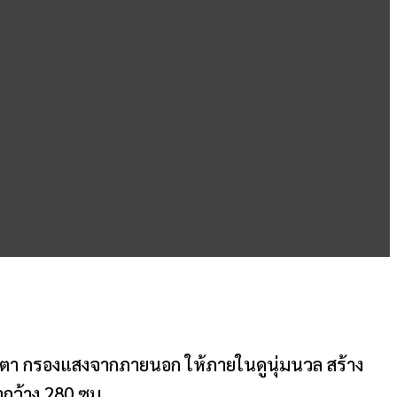
็นตา กรองแสงจากภายนอก ให้ภายในดูนุ่มนวล สร้าง
กว้าง 280 ซม.