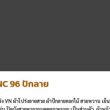
 NC 96 ปักลาย
ปร่ง VN ผ้าโปร่งลายสวย ผ้าปักลายดอกไม้ สวยหวาน เย
่น ปิดบังสวยตาจากบุคคลภายนอก เป็นส่วนตัว ผ้าหน้า