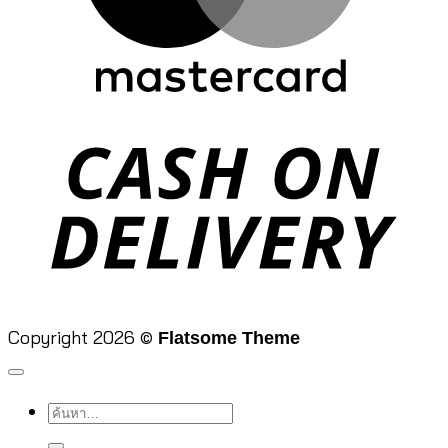
D
Copyright 2026 ©
Flatsome Theme
ค้นหา: