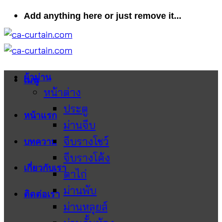
ข้าม
Add anything here or just remove it...
ไป
ยัง
เนื้อหา
ผ้าม่าน
เมนู
หน้าต่าง
ประตู
หน้าแรก
ม่านจีบ
จีบรางโชว์
บทความ
จีบรางโค้ง
เกี่ยวกับเรา
ตาไก่
ม่านพับ
ติดต่อเรา
ม่านหลุยส์