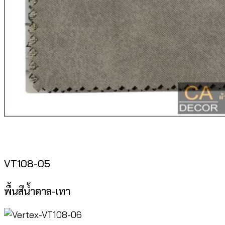
VT108-05
พื้นสีน้ำตาล-เทา