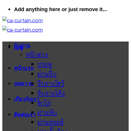
ข้าม
Add anything here or just remove it...
ไป
ยัง
เนื้อหา
ผ้าม่าน
เมนู
หน้าต่าง
ประตู
หน้าแรก
ม่านจีบ
จีบรางโชว์
บทความ
จีบรางโค้ง
เกี่ยวกับเรา
ตาไก่
ม่านพับ
ติดต่อเรา
ม่านหลุยส์