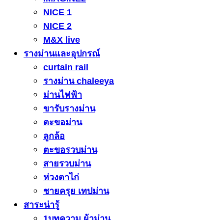
NICE 1
NICE 2
M&X live
รางม่านและอุปกรณ์
curtain rail
รางม่าน chaleeya
ม่านไฟฟ้า
ขารับรางม่าน
ตะขอม่าน
ลูกล้อ
ตะขอรวบม่าน
สายรวบม่าน
ห่วงตาไก่
ชายครุย เทปม่าน
สาระน่ารู้
1บทความ ผ้าม่าน