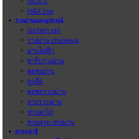
NICE 2
M&X live
รางม่านและอุปกรณ์
curtain rail
รางม่าน chaleeya
ม่านไฟฟ้า
ขารับรางม่าน
ตะขอม่าน
ลูกล้อ
ตะขอรวบม่าน
สายรวบม่าน
ห่วงตาไก่
ชายครุย เทปม่าน
สาระน่ารู้