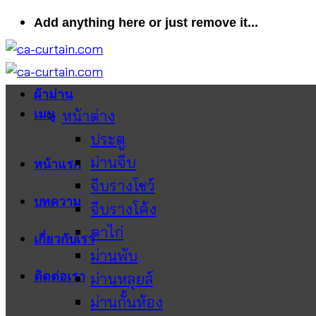
ข้าม
Add anything here or just remove it...
ไป
ยัง
เนื้อหา
ผ้าม่าน
หน้าต่าง
เมนู
ประตู
ม่านจีบ
หน้าแรก
จีบรางโชว์
บทความ
จีบรางโค้ง
ตาไก่
เกี่ยวกับเรา
ม่านพับ
ติดต่อเรา
ม่านหลุยส์
ม่านกั้นห้อง