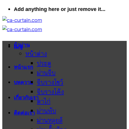
ข้าม
Add anything here or just remove it...
ไป
ยัง
เนื้อหา
ผ้าม่าน
เมนู
หน้าต่าง
ประตู
หน้าแรก
ม่านจีบ
จีบรางโชว์
บทความ
จีบรางโค้ง
เกี่ยวกับเรา
ตาไก่
ม่านพับ
ติดต่อเรา
ม่านหลุยส์