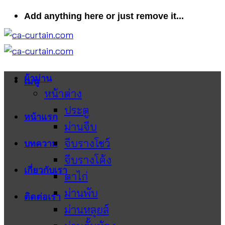
ข้าม
Add anything here or just remove it...
ไป
ยัง
เนื้อหา
ผ้าม่าน
เมนู
หน้าต่าง
ประตู
หน้าแรก
ม่านจีบ
จีบรางโชว์
บทความ
จีบรางโค้ง
เกี่ยวกับเรา
ตาไก่
ม่านพับ
ติดต่อเรา
ม่านหลุยส์