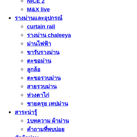
NICE 2
M&X live
รางม่านและอุปกรณ์
curtain rail
รางม่าน chaleeya
ม่านไฟฟ้า
ขารับรางม่าน
ตะขอม่าน
ลูกล้อ
ตะขอรวบม่าน
สายรวบม่าน
ห่วงตาไก่
ชายครุย เทปม่าน
สาระน่ารู้
1บทความ ผ้าม่าน
คำถามที่พบบ่อย