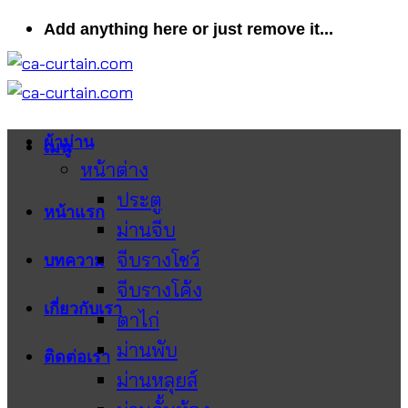
ข้าม
Add anything here or just remove it...
ไป
ยัง
เนื้อหา
ผ้าม่าน
เมนู
หน้าต่าง
ประตู
หน้าแรก
ม่านจีบ
จีบรางโชว์
บทความ
จีบรางโค้ง
เกี่ยวกับเรา
ตาไก่
ม่านพับ
ติดต่อเรา
ม่านหลุยส์