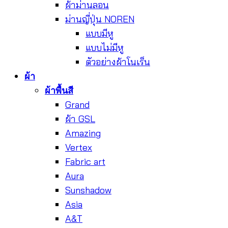
ผ้าม่านลอน
ม่านญี่ปุ่น NOREN
แบบมีหู
แบบไม่มีหู
ตัวอย่างผ้าโนเร็น
ผ้า
ผ้าพื้นสี
Grand
ผ้า GSL
Amazing
Vertex
Fabric art
Aura
Sunshadow
Asia
A&T